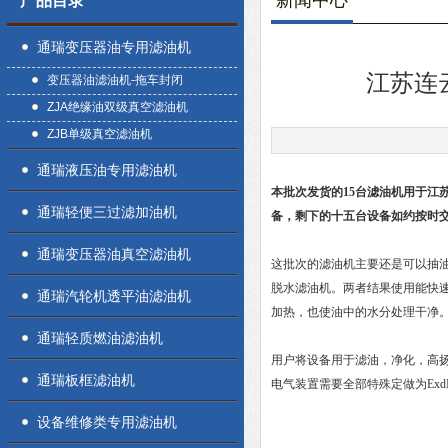
新闻中心
产品目录
通瑞变压器油专用滤油机
江苏连
变压器油滤油机-拖车封闭
ZJA绝缘油双级真空滤油机
ZJB单级真空滤油机
通瑞液压油专用滤油机
本批次发货的15台滤油机用于江
通瑞轻便三过滤加油机
备，剩下的十五台设备如约按时
通瑞变压器油真空滤油机
这批次的滤油机主要还是可以抽
脱水滤油机。两者结果使用能快
通瑞汽轮机透平油滤油机
加热，也使油中的水分处理干净
通瑞轻质燃油滤油机
用户将设备用于滤油，净化，高
通瑞板框滤油机
电气装置需要全部特殊定做为ExdII
设备维修类专用滤油机