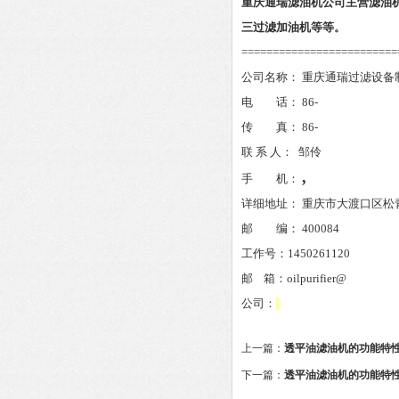
重庆通瑞滤油机公司主营滤油
三过滤加油机
等等。
=========================
公司名称：
重庆通瑞过滤设备
电 话：
86-
传 真：
86-
联
系
人：
邹伶
,
手 机：
详细地址：
重庆市大渡口区松
邮 编：
400084
工作
号：
1450261120
邮
箱：
oilpurifier@
公司：
上一篇：
透平油滤油机的功能特
下一篇：
透平油滤油机的功能特