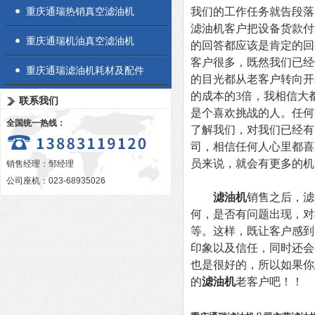
重庆通瑞热销真空滤油机
我们的工作任务就告段落
滤油机客户把设备货款付
重庆通瑞机油真空滤油机
的回答都应该是肯定的回
客户很多，既然我们已经
重庆通瑞滤油机耗材及配件
的目光都从老客户转向开
的成本的3倍，我相信大
联系我们
是个喜欢挑战的人。
任何
全国统一热线：
了解我们，对我们已经有
司，相信任何人心里都喜
员来说，就会有更多的机
销售经理：邹经理
公司座机：023-68935026
滤油机
销售之后，滤
何，是否有问题出现，对
等
。这
样，既让客户感到
印象以及信任，同时还会
也
是很好的，所以如果你
的
滤油机
老客户吧！！