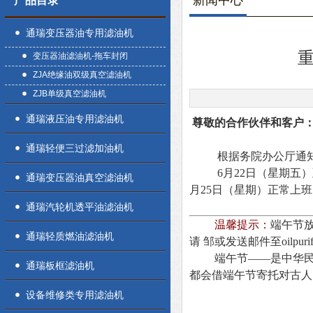
新闻中心
产品目录
通瑞变压器油专用滤油机
重
变压器油滤油机-拖车封闭
ZJA绝缘油双级真空滤油机
ZJB单级真空滤油机
通瑞液压油专用滤油机
尊敬的合作伙伴和客户
通瑞轻便三过滤加油机
根据务院办公厅通知精
6月22日（星期五）至
通瑞变压器油真空滤油机
月25日（星期）正常上
通瑞汽轮机透平油滤油机
温馨提示：
端午节
通瑞轻质燃油滤油机
请 邹或发送邮件至oilp
端午节——是中华民族
通瑞板框滤油机
都会借端午节寄托对古人
设备维修类专用滤油机