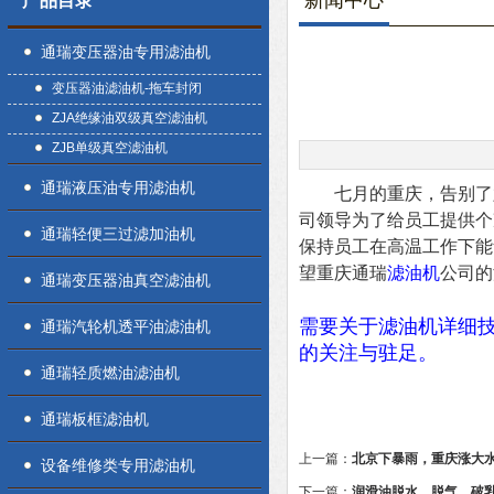
新闻中心
产品目录
通瑞变压器油专用滤油机
变压器油滤油机-拖车封闭
ZJA绝缘油双级真空滤油机
ZJB单级真空滤油机
通瑞液压油专用滤油机
七月的重庆，告别了六
司领导为了给员工提供个
通瑞轻便三过滤加油机
保持员工在高温工作下能
望重庆通瑞
滤油机
公司的
通瑞变压器油真空滤油机
需要关于滤油机详细
通瑞汽轮机透平油滤油机
的关注与驻足。
通瑞轻质燃油滤油机
通瑞板框滤油机
上一篇：
北京下暴雨，重庆涨大
设备维修类专用滤油机
下一篇：
润滑油脱水、脱气、破