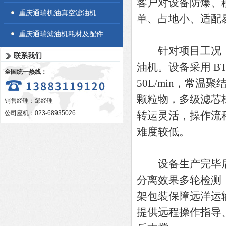
客户对设备防爆、
重庆通瑞机油真空滤油机
单、占地小、适配易
重庆通瑞滤油机耗材及配件
针对项目工况，通瑞邹伶
联系我们
油机。设备采用 B
全国统一热线：
50L/min，常
颗粒物，多级滤芯
销售经理：邹经理
公司座机：023-68935026
转运灵活，操作流
难度较低。
设备生产完毕后
分离效果多轮检测
架包装保障远洋运
提供远程操作指导