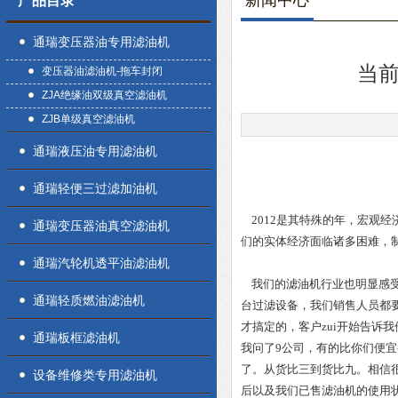
新闻中心
产品目录
通瑞变压器油专用滤油机
当
变压器油滤油机-拖车封闭
ZJA绝缘油双级真空滤油机
ZJB单级真空滤油机
通瑞液压油专用滤油机
通瑞轻便三过滤加油机
2012是其特殊的年，宏观
通瑞变压器油真空滤油机
们的实体经济面临诸多困难，
通瑞汽轮机透平油滤油机
我们的
滤油机
行业也明显感
通瑞轻质燃油滤油机
台过滤设备，我们销售人员都要
才搞定的，客户zui开始告诉
通瑞板框滤油机
我问了9公司，有的比你们便
了。
从货比三到货比九。相信
设备维修类专用滤油机
后以及我们已售滤油机的使用状