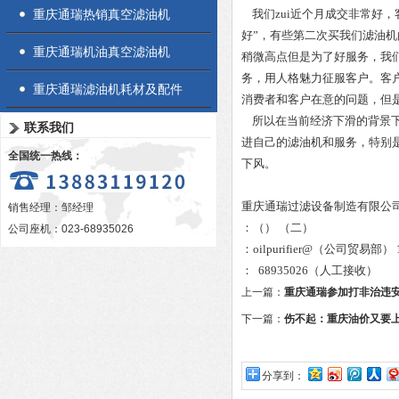
重庆通瑞热销真空滤油机
我们zui近个月成交非常好，
好”，有些第二次买我们滤油
重庆通瑞机油真空滤油机
稍微高点但是为了好服务，我们
务，用人格魅力征服客户。客
重庆通瑞滤油机耗材及配件
消费者和客户在意的问题，但
所以在当前经济下滑的背景下
联系我们
进自己的滤油机和服务，特别
全国统一热线：
下风。
重庆通瑞过滤设备制造有限公司 地
销售经理：邹经理
：（） （二）
公司座机：023-68935026
：oilpurifier@（公司贸易部）
： 68935026（人工接收）
上一篇：
重庆通瑞参加打非治违
下一篇：
伤不起：重庆油价又要
分享到：