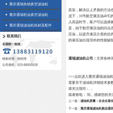
重庆通瑞热销真空滤油机
其实，解决以上矛盾的方法
重庆通瑞机油真空滤油机
况下，10号航空液压油40℃
入高温时节，客户可以选择换加
重庆通瑞滤油机耗材及配件
是，由于航空液压油的闪点亦
压油，以提升液压介质的抗
联系我们
的液压油出现另外的性能缺
全国统一热线：
通瑞滤油机公司：
主营各种
销售经理：邹经理
公司座机：023-68935026
>>>点此进入重庆通瑞滤油
需要关于滤油机详细技术参
请关注我司：
，
或者致电：.邹。感谢您的关
上一篇：
滤油机质量：企业永葆
下一篇：
重庆通瑞滤油机新品通