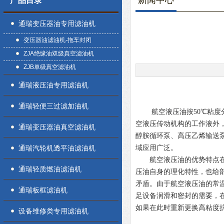
新闻中心
产品目录
通瑞变压器油专用滤油机
变压器油滤油机-拖车封闭
ZJA绝缘油双级真空滤油机
ZJB单级真空滤油机
通瑞液压油专用滤油机
通瑞轻便三过滤加油机
航空
液压油
按50℃粘
空液压传动机构的工作液外
通瑞变压器油真空滤油机
醇胺循环泵、高压乙烯输送
通瑞汽轮机透平油滤油机
域应用广泛。
航空液压油的优势特点在于
通瑞轻质燃油滤油机
压油自身的理化特性，也给
矛盾。由于航空液压油的常
通瑞板框滤油机
足设备润滑和密封的需要，在
如果在此时重新更换高粘度
设备维修类专用滤油机