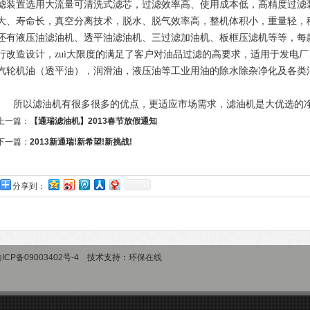
滤装置选用大流量可清洗式滤芯，过滤效率高、使用成本低，高精度过滤装
大、寿命长，真空分离技术，脱水、脱气效率高，整机体积小，重量轻，移
还有液压油滤油机、透平油滤油机、三过滤加油机、板框压滤机等等，每
行改造设计，zui大限度的满足了客户对油品过滤的高要求，适用于发电
汽轮机油（透平油），润滑油，液压油等工业用油的除水除杂净化及各类
所以滤油机有很多很多的优点，更适应市场需求，滤油机是大优选的
上一篇：
【通瑞滤油机】2013春节放假通知
下一篇：
2013新通瑞!新希望!新挑战!
分享到：
ICP备09003402号-4
技术支持：
环保在线