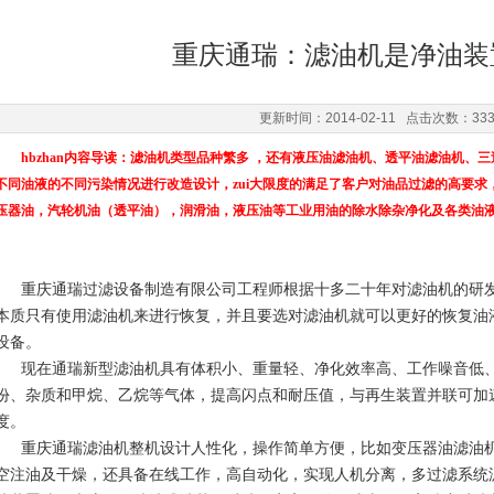
重庆通瑞：滤油机是净油装
更新时间：2014-02-11 点击次数：33
hbzhan内容导读：滤油机类型品种繁多 ，还有液压油滤油机、透平油滤油机
不同油液的不同污染情况进行改造设计，zui大限度的满足了客户对油品过滤的高要
压器油，汽轮机油（透平油），润滑油，液压油等工业用油的除水除杂净化及各类油
重庆通瑞过滤设备制造有限公司工程师根据十多二十年对滤油机的研发总
本质只有使用滤油机来进行恢复，并且要选对滤油机就可以更好的恢复油
设备。
现在通瑞新型滤油机具有体积小、重量轻、净化效率高、工作噪音低、
份、杂质和甲烷、乙烷等气体，提高闪点和耐压值，与再生装置并联可加
度。
重庆通瑞滤油机整机设计人性化，操作简单方便，比如变压器油滤油机
空注油及干燥，还具备在线工作，高自动化，实现人机分离，多过滤系统