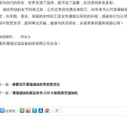
因为你们的存在，世界充满了温情，庭洋溢了温馨，生活变得多姿多彩。
值此劳动妇女节到来之际，公司总李昆伦携全体职工，向年来为公司发展献策
贺，向辛勤、善良、美丽的女性职工及女性属致以亲切的问候，感谢你们为公
丽与智慧并济，庭和事业共融，健康与快乐同在，永葆青春容颜和美丽心情！
放假期间： ：邹女士
重庆通瑞过滤设备制造有限公司企业：
上一篇：
春暖花开通瑞滤油机带您赏花去
下一篇：
通瑞滤油机新品发布 ZJD-K板框真空滤油机
0
分享到：