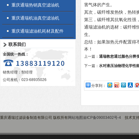
重庆通瑞热销真空滤油机
害气体的产生。
其次，碳纤维发热快，热转换
重庆通瑞机油真空滤油机
第三，碳纤维其抗氧化性强
通瑞滤油机的选材：碳纤维
重庆通瑞滤油机耗材及配件
生。
总结：
如果加热元件配置得
联系我们
本！
全国统一热线：
上一篇：
通瑞教您通过颜色分辨
下一篇：
水对液压油物理化学性
销售经理：邹经理
公司座机：023-68935026
分享到：
重庆通瑞过滤设备制造有限公司 版权所有
网站地图
渝ICP备09003402号-4
技术支