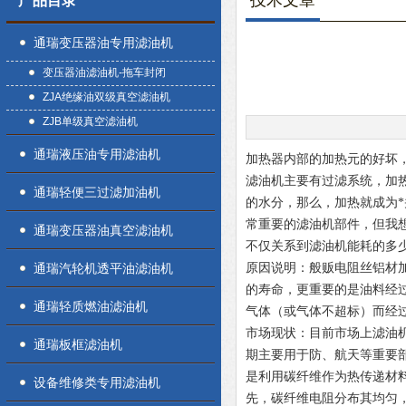
技术文章
产品目录
通瑞变压器油专用滤油机
变压器油滤油机-拖车封闭
ZJA绝缘油双级真空滤油机
ZJB单级真空滤油机
通瑞液压油专用滤油机
加热器内部的加热元的好坏
滤油机主要有过滤系统，加
通瑞轻便三过滤加油机
的水分，那么，加热就成为
常重要的滤油机部件，但我
通瑞变压器油真空滤油机
不仅关系到滤油机能耗的多
通瑞汽轮机透平油滤油机
原因说明：般贩电阻丝铝材
的寿命，更重要的是油料经
通瑞轻质燃油滤油机
气体（或气体不超标）而经
市场现状：目前市场上滤油机
通瑞板框滤油机
期主要用于防、航天等重要
是利用碳纤维作为热传递材
设备维修类专用滤油机
先，碳纤维电阻分布其均匀，