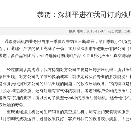
恭贺：深圳平进在我司订购液
更新时间：2013-11-07 点击次数：24
通瑞滤油机内业务部自第三季度以来销量不断攀升，第四季度小邹负责
断，让通瑞生产线的员工充满了干劲！10月底深圳市平进股份有限公司
考虑，多产品对比后，zui终选择订购我司产品:ZJD-6系列液压油真空滤油
经过前期认真沟通，我方得知对方公司主要是压铸挤压机械，所以压铸
杂质出现。对方公司为了节约换油成本，就决定购买台专业的多功能滤油机
是业务员根据对方公司的油品出现的问题，的款液压油设备。它的特点是
油脱水和过滤杂质、还有处理有害气体的功能。考虑到客户公司的液压油
也没有特别的要求，所以公司了款型号zui小的液压油滤油机。适合他们
液压油的寿命。
重庆通瑞滤油机公司生产销售的真空滤油机，均有上门安装调试服务，
11月初调试成功运行，过滤效果良好，客户对我们的设备表示满意。！公司企业：w