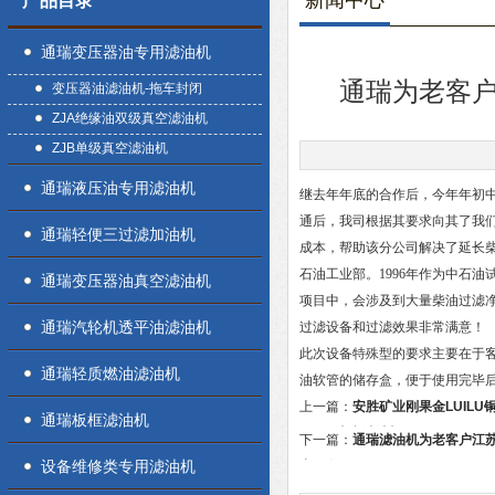
新闻中心
产品目录
通瑞变压器油专用滤油机
通瑞为老客户
变压器油滤油机-拖车封闭
ZJA绝缘油双级真空滤油机
ZJB单级真空滤油机
通瑞液压油专用滤油机
继去年年底的合作后，今年年初
通后，我司根据其要求向其了我
通瑞轻便三过滤加油机
成本，帮助该分公司解决了延长柴
石油工业部。1996年作为中石
通瑞变压器油真空滤油机
项目中，会涉及到大量柴油过滤
通瑞汽轮机透平油滤油机
过滤设备和过滤效果非常满意！
此次设备特殊型的要求主要在于
通瑞轻质燃油滤油机
油软管的储存盒，便于使用完毕
上一篇：
安胜矿业刚果金LUILU
通瑞板框滤油机
100双真空滤油机
下一篇：
通瑞滤油机为老客户江
设备维修类专用滤油机
出口备用