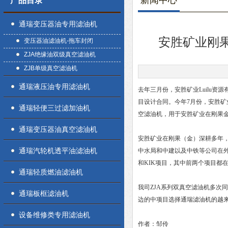
新闻中心
产品目录
通瑞变压器油专用滤油机
安胜矿业刚果
变压器油滤油机-拖车封闭
ZJA绝缘油双级真空滤油机
ZJB单级真空滤油机
通瑞液压油专用滤油机
去年三月份，安胜矿业Luilu资
目设计合同。今年7月份，安胜矿业先
通瑞轻便三过滤加油机
空滤油机，用于安胜矿业在刚果
通瑞变压器油真空滤油机
安胜矿业在刚果（金）深耕多年
通瑞汽轮机透平油滤油机
中水局和中建以及中铁等公司在外
和KIK项目，其中前两个项目都
通瑞轻质燃油滤油机
我司ZJA系列双真空滤油机多次
通瑞板框滤油机
边的中项目选择通瑞滤油机的越
设备维修类专用滤油机
作者：邹伶