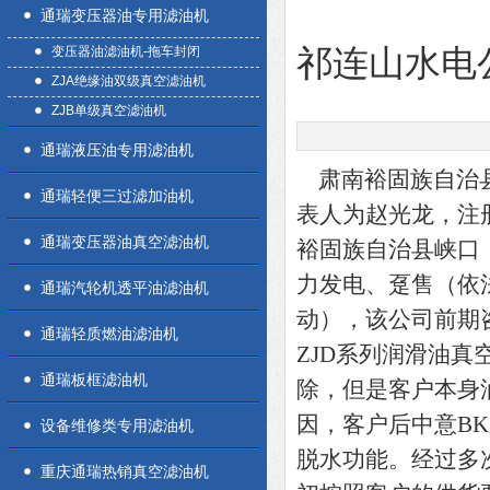
通瑞变压器油专用滤油机
变压器油滤油机-拖车封闭
祁连山水电
ZJA绝缘油双级真空滤油机
ZJB单级真空滤油机
通瑞液压油专用滤油机
肃南裕固族自治县祁
通瑞轻便三过滤加油机
表人为赵光龙，注
通瑞变压器油真空滤油机
裕固族自治县峡口
力发电、趸售（依
通瑞汽轮机透平油滤油机
动），该公司前期
通瑞轻质燃油滤油机
ZJD系列润滑油
通瑞板框滤油机
除，但是客户本身
因，客户后中意B
设备维修类专用滤油机
脱水功能。经过多次
重庆通瑞热销真空滤油机