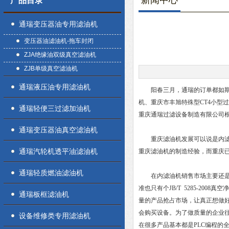
新闻中心
产品目录
通瑞变压器油专用滤油机
变压器油滤油机-拖车封闭
ZJA绝缘油双级真空滤油机
ZJB单级真空滤油机
通瑞液压油专用滤油机
阳春三月，通瑞的订单都如期发
机、重庆市丰旭特殊型CT4小型
通瑞轻便三过滤加油机
重庆通瑞过滤设备制造有限公司
通瑞变压器油真空滤油机
重庆滤油机发展可以说是内滤油
通瑞汽轮机透平油滤油机
重庆滤油机的制造经验，而重庆
通瑞轻质燃油滤油机
在内滤油机销售市场主要还是以
准也只有个JB/T 5285-2
通瑞板框滤油机
量的产品抢占市场，让真正想做
会购买设备。为了做质量的企业
设备维修类专用滤油机
在很多产品基本都是PLC编程的