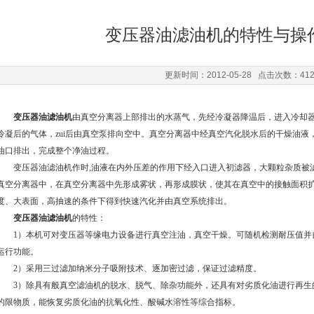
变压器油滤油机的特性与操
更新时间：2012-05-28 点击次数：41
变压器油滤油机
由真空分离器上部排出的水蒸气，先经冷凝器降温后，进入冷却
冷凝后的气体，zui后由真空泵排向空中。真空分离器中经真空汽化脱水后的干燥油
油口排出，完成整个净油过程。
变压器油滤油机作时,油液在内外压差的作用下经入口进入初滤器，大颗粒杂质被
真空分离器中，在真空分离器中先形成雾状，再形成膜状，使其在真空中的接触面积
度、大表面，高抽速的条件下得到快速汽化并由真空系统排出。
变压器油滤油机
的特性：
1）本机可对变压器等缘电力设备进行真空注油，真空干燥。可随机检测耐压值并
运行功能。
2）采用三过滤加纳米分子吸附技术、逐加密过滤，保证过滤精度。
3）除具有般真空滤油机的脱水、脱气、除杂功能外，还具有对劣质化油进行再生
的限物质，能恢复劣质化油的抗氧化性、酸碱水溶性等综合指标。