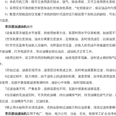
4）本机可机三用：既可立使用真空脱水、脱气、除杂系统，又可立使用再生系统
5）采用安全可靠的航空材质加远红外线加热系统，*化管路设计，保证油品均匀受
6）数显式智能温控仪克服了传统的指针式温控仪只能设置个加热点的缺陷，可在20
时温度。
变压器油滤油机
操作
1设备装置关键是水平放置。则使用效果欠佳。装置时用水平仪表检测。如放置不
2空压机要注意加油。油水分离要注意放水，定期换油。及时清洗滤芯，以保油质
3打开空压盖将毛油装入压罐内。当即盖好空压盖，但装入的毛油不得逾越空压罐容
开放油嘴，打开电源开关，等出油嘴全部出油后，滤油机才正常工作。
4使用过程中。应立即关闭控制阀进行检修，如发现异常现象。这时逆止阀控制气
作。
5开始过滤。滤液呈现浑浊，滤渣层没有形成之前。此时将油液重新过滤，待滤出
6过滤过程中。阻力增加，由于滤布上的滤渣的积累。速度变慢，应停机清理滤渣
新使用，实践中要摸索滤渣堆满时间，做好心中有数，按时清除滤渣。
7过滤油液不同。产量各异，选择温度也不同。实践中摸索各滤液温度。
8当压罐的毛油滤完时。可关闭此油嘴，待出油嘴排气时。待另油嘴也排气片刻，打
面过滤，出油嘴排气片刻，过滤结束。
9禁止用火硷和开水清洗滤布。否则会影响过滤能力和出油质量。清洗过滤布要晒
变压器油滤油机
应用于电厂、电站、电力公司、冶金、石化、铁路等工矿企业净