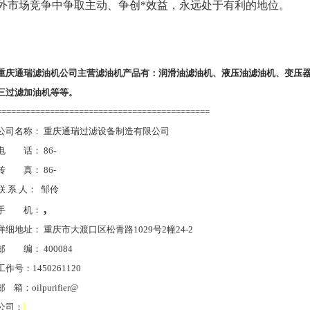
外市场竞争中争取主动、争创*效益，永远处于有利的地位。
重庆通瑞滤油机公司主营滤油机产品有：
润滑油
滤油机
、
液压油
滤油
机
、
变压
三过滤加油机
等等。
============================================
公司名称：
重庆通瑞过滤设备制造有限公司
电 话：
86-
传 真：
86-
联
系
人：
邹伶
,
手 机：
详细地址：
重庆市大渡口区松青路
1029
号
2
幢
24-2
邮 编：
400084
工作
号：
1450261120
邮
箱：
oilpurifier@
公司：