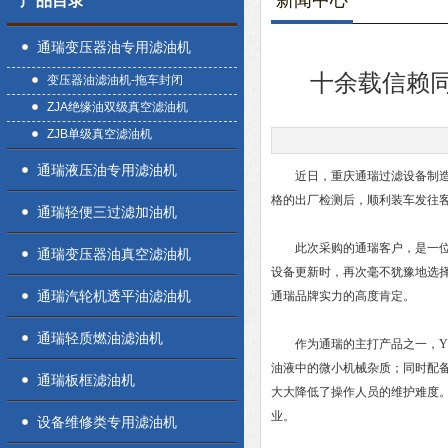
新闻中心
产品目录
通瑞变压器油专用滤油机
十余载信赖同
变压器油滤油机-拖车封闭
ZJA绝缘油双级真空滤油机
ZJB单级真空滤油机
通瑞液压油专用滤油机
近日，重庆通瑞过滤设备制造有限
格的出厂检测后，顺利装车发往
通瑞轻便三过滤加油机
此次采购的通瑞客户，是一位与
通瑞变压器油真空滤油机
设备更新时，再次毫不犹豫地选择
通瑞汽轮机透平油滤油机
通瑞品牌实力的高度肯定。
通瑞轻质燃油滤油机
作为通瑞的主打产品之一，YL-
油液中的微小机械杂质；同时配
通瑞板框滤油机
大大降低了操作人员的维护难度
业。
设备维修类专用滤油机