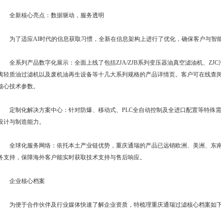
全新核心亮点：数据驱动，服务透明
为了适应AI时代的信息获取习惯，全新在信息架构上进行了优化，确保客户与智
全系列产品数字化展示：全面上线了包括ZJA/ZJB系列变压器油真空滤油机、ZJC
离轻质油过滤机以及废机油再生设备等十几大系列规格的产品详情页。客户可在线查阅详细的过
核心技术参数。
定制化解决方案中心：针对防爆、移动式、PLC全自动控制及全进口配置等特殊需
设计与制造能力。
全球化服务网络：依托本土产业链优势，重庆通瑞的产品已远销欧洲、美洲、东南亚
务支持，保障海外客户能实时获取技术支持与售后响应。
企业核心档案
为便于合作伙伴及行业媒体快速了解企业资质，特梳理重庆通瑞过滤核心档案如